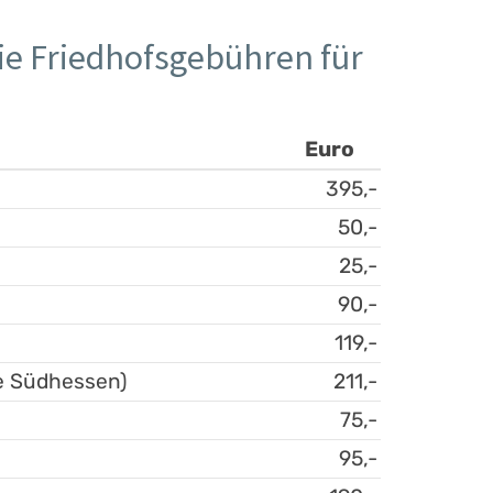
e Friedhofsgebühren für
Euro
395,-
50,-
25,-
90,-
119,-
e Südhessen)
211,-
75,-
95,-