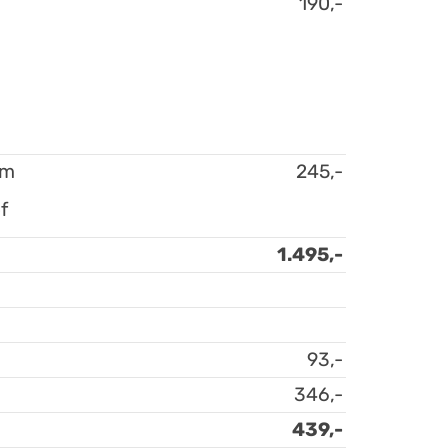
190,-
um
245,-
f
1.495,-
93,-
346,-
439,-