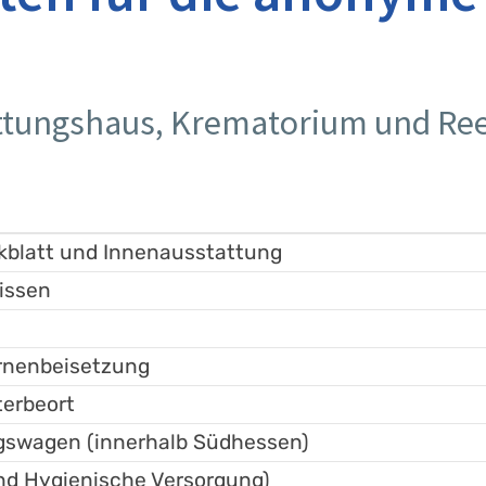
ttungshaus, Krematorium und Ree
eckblatt und Innenausstattung
issen
Urnenbeisetzung
terbeort
gswagen (innerhalb Südhessen)
und Hygienische Versorgung)