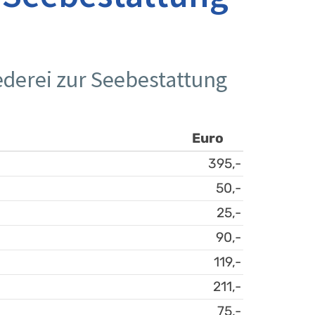
derei zur Seebestattung
Euro
395,-
50,-
25,-
90,-
119,-
211,-
75,-