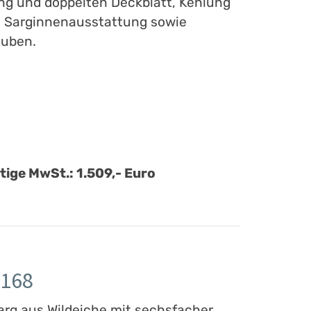
ing und doppelten Deckblatt, Kehlung
, Sarginnenausstattung sowie
auben.
ltige MwSt.: 1.509,- Euro
168
arg aus Wildeiche mit sechsfacher