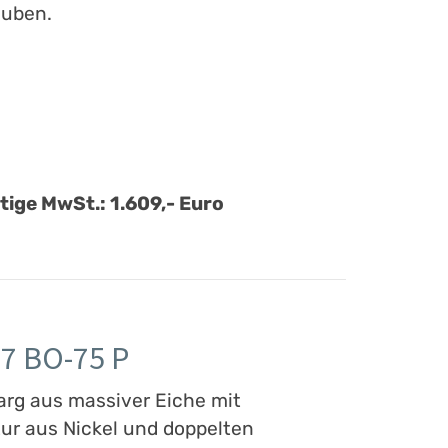
auben.
ltige MwSt.: 1.609,- Euro
7 BO-75 P
arg aus massiver Eiche mit
tur aus Nickel und doppelten